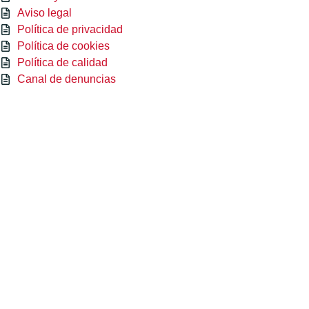
Aviso legal
Política de privacidad
Política de cookies
Política de calidad
Canal de denuncias
CAMACHO SPORT ha sido beneficiaria del Fondo Europeo de
Desarrollo Regional, cuyo objetivo es mejorar la competitividad
de las PYMES, y gracias al cual ha puesto en marcha un Plan de