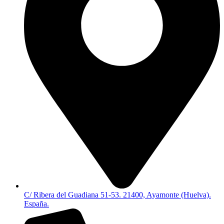
C/ Ribera del Guadiana 51-53. 21400, Ayamonte (Huelva).
España.