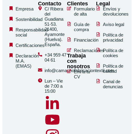
Contacto
Clientes
Legal
Empresa
C/ Ribera
Formulario
Envíos y
del
de alta
devoluciones
Guadiana
Sostenibilidad
51-53.
Guía de
Aviso legal
21400,
compra
Responsabilidad
Ayamonte
social
Política de
(Huelva).
Financiación
privacidad
España.
Certificaciones
Reclamaciones
Política de
+34 959 47
Trabaja
cookies
Declaración
04 61
con
M.A.
(EMAS)
nosotros
Política de
info@camachofabricaciontextil.com
calidad
Envía tu
CV
Lun – Vie
Canal de
de 7:00 a
denuncias
15:00