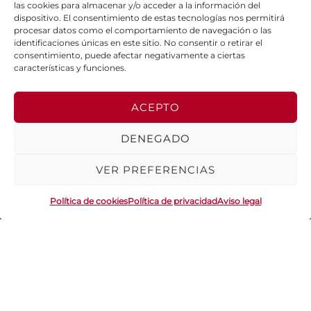
las cookies para almacenar y/o acceder a la información del
dispositivo. El consentimiento de estas tecnologías nos permitirá
procesar datos como el comportamiento de navegación o las
identificaciones únicas en este sitio. No consentir o retirar el
consentimiento, puede afectar negativamente a ciertas
características y funciones.
CAMACHO SPORT HA
SIDO BENEFICIARIA DEL
FONDO EUROPEO DE
DESARROLLO
ACEPTO
REGIONAL, CUYO
OBJETIVO ES MEJORAR
LA COMPETITIVIDAD DE
LAS PYMES, Y GRACIAS
DENEGADO
AL CUAL HA PUESTO EN
MARCHA UN PLAN DE
ACCIÓN CON EL
VER PREFERENCIAS
OBJETO DE REFORZAR
LA DIGITALIZACIÓN Y LA
COMPETITIVIDAD DE
LAS PYMES DURANTE
Política de cookies
Política de privacidad
Aviso legal
EL AÑO 2024. PARA
ELLO HA CONTADO
CON EL APOYO DEL
PROGRAMA PYME
DIGITAL DE LA CÁMARA
DE COMERCIO DE
AYAMONTE.
#EUROPASESIENTE
© Camacho Fabricación Textil 2026