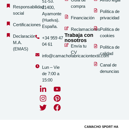
51-53.
compra
Responsabilidad
21400,
Política de
social
Ayamonte
Financiación
privacidad
(Huelva).
Certificaciones
España.
Reclamaciones
Política de
Trabaja con
cookies
Declaración
+34 959 47
nosotros
M.A.
04 61
Envía tu
Política de
(EMAS)
CV
calidad
info@camachofabricaciontextil.com
Canal de
Lun – Vie
denuncias
de 7:00 a
15:00
CAMACHO SPORT HA