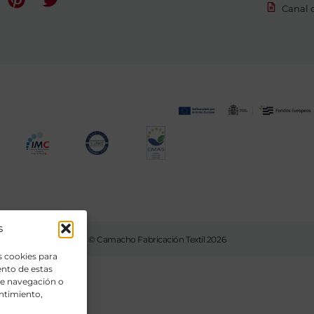
Canal 
s
© Camacho Fabricación Textil 2026
s cookies para
ento de estas
de navegación o
entimiento,