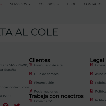
SERVICIOS
COLEGIOS
BLOG
CONTACTO
TA AL COLE
Clientes
Legal
diana 51-53. 21400,
Formulario de alta
Envíos
). España.
Guía de compra
Aviso l
Financiación
Polític
ricaciontextil.com
Reclamaciones
Polític
Trabaja con nosotros
 a 15:00
Polític
Envía tu CV